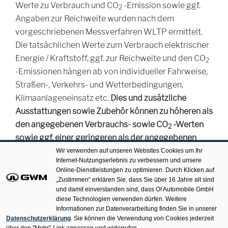
CO2
Werte zu Verbrauch und
CO
-Emission sowie ggf.
2
Angaben zur Reichweite wurden nach dem
vorgeschriebenen Messverfahren WLTP ermittelt.
Die tatsächlichen Werte zum Verbrauch elektrischer
CO2
Energie / Kraftstoff, ggf. zur Reichweite und den
CO
2
-Emissionen hängen ab von individueller Fahrweise,
Straßen-, Verkehrs- und Wetterbedingungen,
Klimaanlageneinsatz etc.
Dies und zusätzliche
Ausstattungen sowie Zubehör können zu höheren als
CO2
den angegebenen Verbrauchs- sowie
CO
-Werten
2
sowie ggf. einer geringeren als der angegebenen
elektrischen Reichweite führen.
Gewichtete Werte
Wir verwenden auf unseren Websites Cookies um Ihr
Internet-Nutzungserlebnis zu verbessern und unsere
sind Mittelwerte für Kraftstoff- und Stromverbrauch
Online-Dienstleistungen zu optimieren. Durch Klicken auf
von extern aufladbaren Hybridelektrofahrzeugen bei
„Zustimmen“ erklären Sie, dass Sie über 16 Jahre alt sind
und damit einverstanden sind, dass O! Automobile GmbH
durchschnittlichem Nutzungsprofil und täglichem
diese Technologien verwenden dürfen. Weitere
Laden der Batterie.
Informationen zur Datenverarbeitung finden Sie in unserer
Datenschutzerklärung
. Sie können die Verwendung von Cookies jederzeit