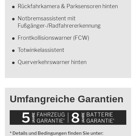
Rückfahr­kamera & Parksensoren hinten
Not­brems­assistent mit
Fußgänger-/Radfahrer­erkennung
Front­kollisions­warner (FCW)
Totwinkel­assistent
Querverkehrs­warner hinten
Umfangreiche Garantien
* Details und Bedingungen finden Sie unter: