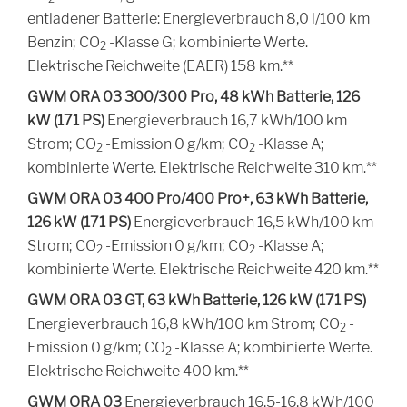
entladener Batterie: Energieverbrauch 8,0 l/100 km
CO2
Benzin;
CO
-Klasse G; kombinierte Werte.
2
Elektrische Reichweite (EAER) 158 km.**
GWM ORA 03 300/300 Pro, 48 kWh Batterie, 126
kW (171 PS)
Energieverbrauch 16,7 kWh/100 km
CO2
CO2
Strom;
CO
-Emission 0 g/km;
CO
-Klasse A;
2
2
kombinierte Werte. Elektrische Reichweite 310 km.**
GWM ORA 03 400 Pro/400 Pro+, 63 kWh Batterie,
126 kW (171 PS)
Energieverbrauch 16,5 kWh/100 km
CO2
CO2
Strom;
CO
-Emission 0 g/km;
CO
-Klasse A;
2
2
kombinierte Werte. Elektrische Reichweite 420 km.**
GWM ORA 03 GT, 63 kWh Batterie, 126 kW (171 PS)
CO2
Energieverbrauch 16,8 kWh/100 km Strom;
CO
-
2
CO2
Emission 0 g/km;
CO
-Klasse A; kombinierte Werte.
2
Elektrische Reichweite 400 km.**
GWM ORA 03
Energieverbrauch 16,5-16,8 kWh/100