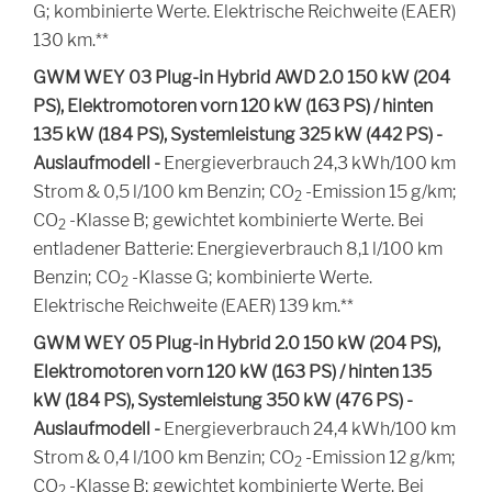
G; kombinierte Werte. Elektrische Reichweite (EAER)
130 km.**
GWM WEY 03 Plug-in Hybrid AWD 2.0 150 kW (204
PS), Elektromotoren vorn 120 kW (163 PS) / hinten
135 kW (184 PS), Systemleistung 325 kW (442 PS) -
Auslaufmodell -
Energieverbrauch 24,3 kWh/100 km
CO2
Strom & 0,5 l/100 km Benzin;
CO
-Emission 15 g/km;
2
CO2
CO
-Klasse B; gewichtet kombinierte Werte. Bei
2
entladener Batterie: Energieverbrauch 8,1 l/100 km
CO2
Benzin;
CO
-Klasse G; kombinierte Werte.
2
Elektrische Reichweite (EAER) 139 km.**
GWM WEY 05 Plug-in Hybrid 2.0 150 kW (204 PS),
Elektromotoren vorn 120 kW (163 PS) / hinten 135
kW (184 PS), Systemleistung 350 kW (476 PS) -
Auslaufmodell -
Energieverbrauch 24,4 kWh/100 km
CO2
Strom & 0,4 l/100 km Benzin;
CO
-Emission 12 g/km;
2
CO2
CO
-Klasse B; gewichtet kombinierte Werte. Bei
2