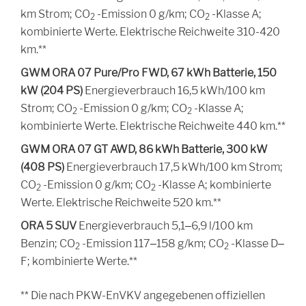
CO2
CO2
km Strom;
CO
-Emission 0 g/km;
CO
-Klasse A;
2
2
kombinierte Werte. Elektrische Reichweite 310-420
km.**
GWM ORA 07 Pure/Pro FWD, 67 kWh Batterie, 150
kW (204 PS)
Energieverbrauch 16,5 kWh/100 km
CO2
CO2
Strom;
CO
-Emission 0 g/km;
CO
-Klasse A;
2
2
kombinierte Werte. Elektrische Reichweite 440 km.**
GWM ORA 07 GT AWD, 86 kWh Batterie, 300 kW
(408 PS)
Energieverbrauch 17,5 kWh/100 km Strom;
CO2
CO2
CO
-Emission 0 g/km;
CO
-Klasse A; kombinierte
2
2
Werte. Elektrische Reichweite 520 km.**
ORA 5 SUV
Energieverbrauch 5,1–6,9 l/100 km
CO2
CO2
Benzin;
CO
-Emission 117–158 g/km;
CO
-Klasse D–
2
2
F; kombinierte Werte.**
** Die nach PKW-EnVKV angegebenen offiziellen