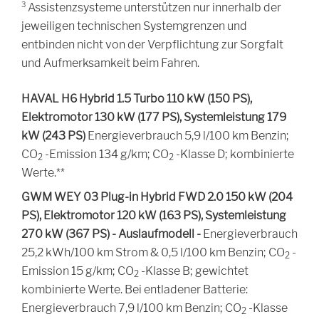
3
Assistenzsysteme unterstützen nur innerhalb der
jeweiligen technischen Systemgrenzen und
entbinden nicht von der Verpflichtung zur Sorgfalt
und Aufmerksamkeit beim Fahren.
HAVAL H6 Hybrid 1.5 Turbo 110 kW (150 PS),
Elektromotor 130 kW (177 PS), Systemleistung 179
kW (243 PS)
Energieverbrauch 5,9 l/100 km Benzin;
CO2
CO2
CO
-Emission 134 g/km;
CO
-Klasse D; kombinierte
2
2
Werte.**
GWM WEY 03 Plug-in Hybrid FWD 2.0 150 kW (204
PS), Elektromotor 120 kW (163 PS), Systemleistung
270 kW (367 PS) - Auslaufmodell -
Energieverbrauch
CO2
25,2 kWh/100 km Strom & 0,5 l/100 km Benzin;
CO
-
2
CO2
Emission 15 g/km;
CO
-Klasse B; gewichtet
2
kombinierte Werte. Bei entladener Batterie:
CO2
Energieverbrauch 7,9 l/100 km Benzin;
CO
-Klasse
2